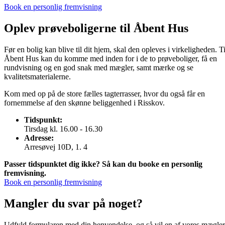
Book en personlig fremvisning
Oplev prøveboligerne
til Åbent Hus
Før en bolig kan blive til dit hjem, skal den opleves i virkeligheden. Ti
Åbent Hus kan du komme med inden for i de to prøveboliger, få en
rundvisning og en god snak med mægler, samt mærke og se
kvalitetsmaterialerne.
Kom med op på de store fælles tagterrasser, hvor du også får en
fornemmelse af den skønne beliggenhed i Risskov.
Tidspunkt:
Tirsdag kl. 16.00 - 16.30
Adresse:
Arresøvej 10D, 1. 4
Passer tidspunktet dig ikke? Så kan du booke en personlig
fremvisning.
Book en personlig fremvisning
Mangler du
svar på noget
?
Udfyld formularen med din henvendelse, og så vil en af vores mægle