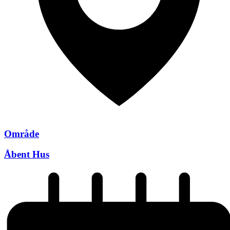
Område
Åbent Hus